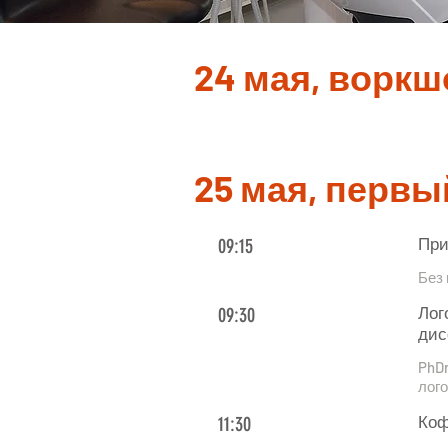
24 мая, воркш
25 мая, первы
09:15
При
Без 
09:30
Лог
дис
PhD
лого
11:30
Коф