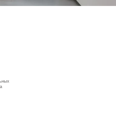
льных
а