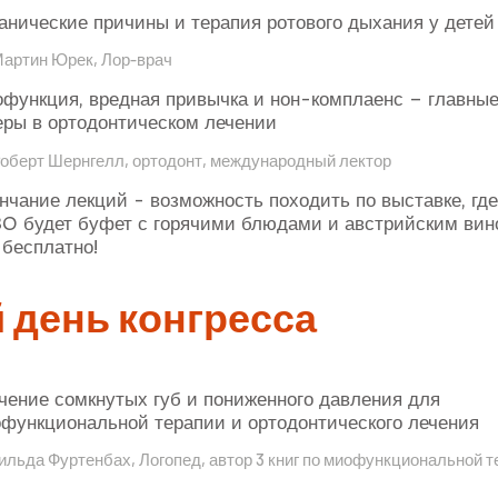
анические причины и терапия ротового дыхания у детей
Мартин Юрек, Лор-врач
функция, вредная привычка и нон-комплаенс – главны
еры в ортодонтическом лечении
Роберт Шернгелл, ортодонт, международный лектор
нчание лекций - возможность походить по выставке, где
30 будет буфет с горячими блюдами и австрийским вин
 бесплатно!
й день конгресса
чение сомкнутых губ и пониженного давления для
функциональной терапии и ортодонтического лечения
льда Фуртенбах, Логопед, автор 3 книг по миофункциональной 