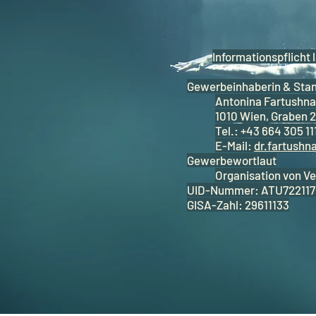
Informationspflich
Gewerbeinhaberin & Stan
Antonina Fartushna
1010 Wien, Graben 
Tel.: +43 664 305 11
E-Mail:
dr.fartush
Gewerbewortlaut
Organisation von V
UID-Nummer: ATU722117
GISA-Zahl: 29611133