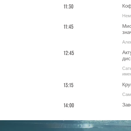
11:30
Коф
Немн
11:45
Мио
зна
Але
12:45
Акт
дис
Сат
име
13:15
Кру
Сам
14:00
Зав