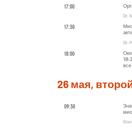
17:00
Орг
Dr. 
17:30
Мио
акт
Dr. 
18:00
Око
18:
все
26 мая, второ
09:30
Зна
мио
Мати