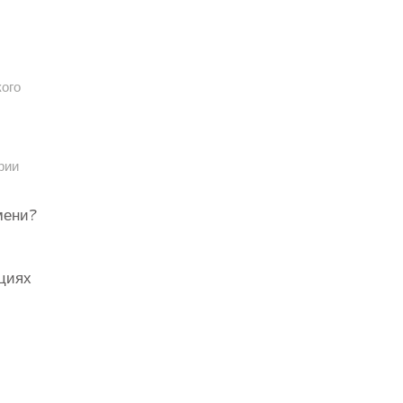
кого
рии
мени?
циях