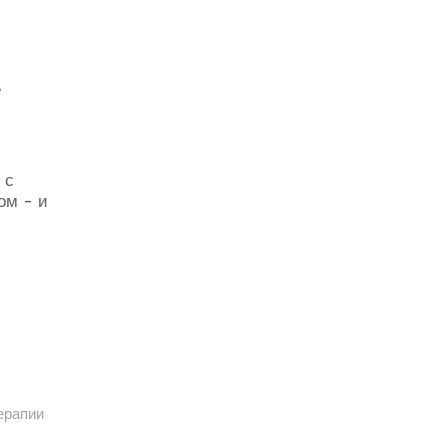
е
 с
ом - и
терапии