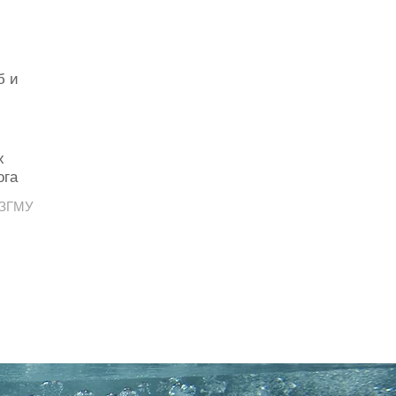
б и
х
ога
 СЗГМУ