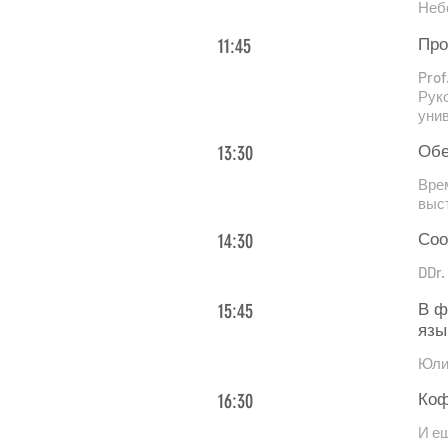
Неб
11:45
Про
Prof
Рук
уни
13:30
Обе
Врем
выс
14:30
Соо
DDr
15:45
В ф
язы
Юлия
16:30
Коф
И е