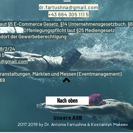
dr.fartushna@gmail.com
+43 664 305 111 5
t laut §5 E-Commerce Gesetz, §14 Unternehmensgesetzbuch, 
Offenlegungspflicht laut §25 Mediengesetz
dort der Gewerbeberechtigung:
28/2/24
1 5
na@gmail.com
eranstaltungen, Märkten und Messen (Eventmanagement)
69
Nach oben
Unsere AGB
2017.2019 by Dr. Antonia Fartushna & Kostiantyn Makeiev