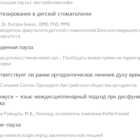
ольшая пауза с австрийским кофе
тезирование в детской стоматологии
. Dr. Катрин Бекес, DMD, PhD, MME
оводитель факультета детской стоматологии Венского медицинс
верситета
денная пауза
я для восстановления сил... Пообедать можно прямо на террито
тавки
тветствует ли ранее ортодонтическое лечение духу вре
. Сильвия Силли, Президент Австрийского общества ортодонтов
окусе – язык: междисциплинарный подход при дисфунк
ка
 Райндль, M.A., Логопед, основатель компании Kieferfreund
е-пауза
ще немного кофе перед заключительной лекцией