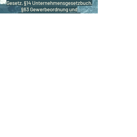
Gesetz, §14 Unternehmensgesetzbuch,
§63 Gewerbeordnung und
Offenlegungspflicht laut §25
Mediengesetz
Gewerbeinhaberin & Standort der
Gewerbeberechtigung:
Antonina Fartushna
1010 Wien, Graben 28/2/24
Tel.: +43 664 305 111 5
E-Mail:
dr.fartushna@gmail.com
Gewerbewortlaut
Organisation von Veranstaltungen,
Märkten und Messen
(Eventmanagement)
UID-Nummer: ATU72211769
GISA-Zahl:
29611133
Unsere AGB
Nach oben