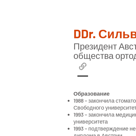
DDr. Силь
Президент Авс
общества орто
Образование
1988 – закончила стомат
Свободного университе
1993 – закончила медици
университета
1993 – подтверждение н
диплома в Австрии