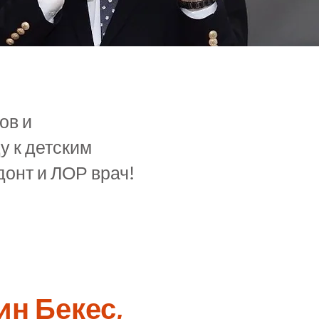
ов и
у к детским
онт и ЛОР врач!
рин Бекес,