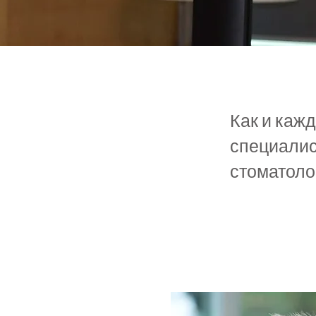
Как и каж
специалист
стоматоло