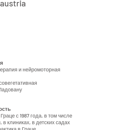
austria
ия
ерапия и нейромоторная
совегетативная
 Падовану
ость
раце с 1987 года, в том числе
 в клиниках, в детских садах
актика в Граце