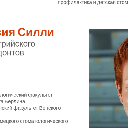
профилактика и детская сто
вия Силли
трийского
донтов
ологический факультет
та Берлина
нский факультет Венского
емецкого стоматологического