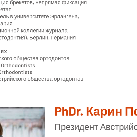
ция брекетов, непрямая фиксация
сетап
тель в университете Эрлангена,
вария
кционной коллегии журнала
тодонтия), Берлин, Германия
иях
ского общества ортодонтов
 Orthodontists
 Orthodontists
стрийского общества ортодонтов
PhDr. Карин П
Президент Австрий