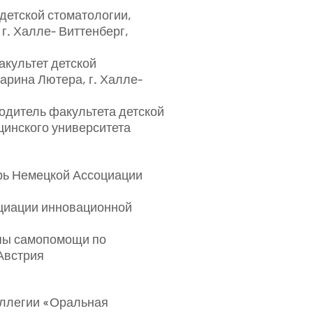
 детской стоматологии,
г. Халле- Виттенберг,
акультет детской
арина Лютера, г. Халле-
одитель факультета детской
цинского университета
рь Немецкой Ассоциации
циации инновационной
ппы самопомощи по
Австрия
оллегии «Оральная