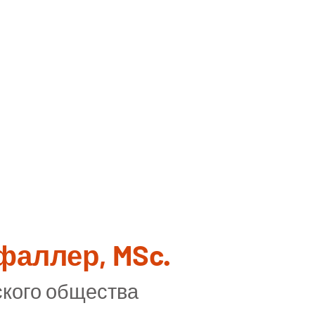
фаллер, MSc.
ского общества