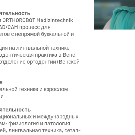
ятельность
ии ORTHOROBOT Medizintechnik
AD/CAM процесс для
тов с непрямой буккальной и
ация на лингвальной технике
ртодонтическая практика в Вене
 (отделение ортодонтии) Венской
я
альной технике и взрослом
ии
ятельность
а национальных и международных
мам: физиология и патология
ей, лингвальная техника, сетап-